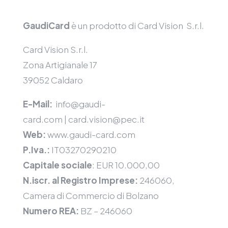
GaudiCard
è un prodotto di Card Vision S.r.l.
Card Vision S.r.l.
Zona Artigianale 17
39052 Caldaro
E-Mail:
info@gaudi-
card.com
|
card.vision@pec.it
Web:
www.gaudi-card.com
P.Iva.:
IT03270290210
Capitale sociale
: EUR 10.000,00
N.iscr. al Registro Imprese:
246060,
Camera di Commercio di Bolzano
Numero REA:
BZ – 246060