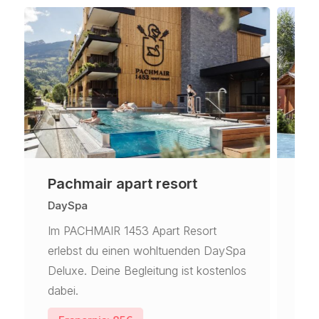
Pachmair apart resort
Ho
DaySpa
Day
Im PACHMAIR 1453 Apart Resort
Gle
erlebst du einen wohltuenden DaySpa
vol
Deluxe. Deine Begleitung ist kostenlos
Hot
dabei.
E