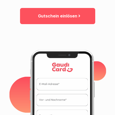
Gutschein einlösen