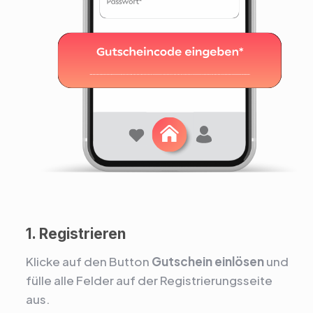
1. Registrieren
Klicke auf den Button
Gutschein einlösen
und
fülle alle Felder auf der Registrierungsseite
aus.