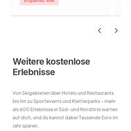
Ersparnis: 85€
E
Weitere kostenlose
Erlebnisse
Von Skigebieten über Hotels und Restaurants
bis hin zu Sportevents und Kletterparks – mehr
als 600 Erlebnisse in Süd- und Nordtirol warten
auf dich, und du kannst dabei Tausende Euro im
Jahr sparen.