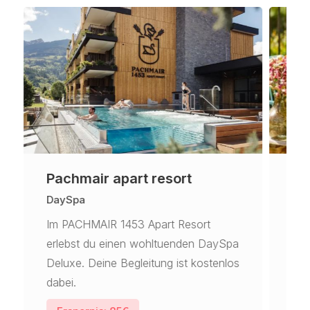
Pachmair apart resort
Au
DaySpa
Br
Im PACHMAIR 1453 Apart Resort
Ein
erlebst du einen wohltuenden DaySpa
gen
Deluxe. Deine Begleitung ist kostenlos
Tag
dabei.
kos